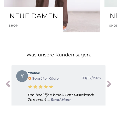
NEUE DAMEN
N
SHOP
SHO
Was unsere Kunden sagen:
Yvonne
Y
08/07/2026
Geprüfter Käufer
Een heel fijne broek! Past uitstekend!
Zo'n broek ...
Read More