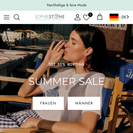
Weiter zum Inhalt
Nachhaltige & faire Mode
0
DE
Konto
Einkaufswagen
TOT 50% KORTING
SUMMER SALE
FRAUEN
MÄNNER