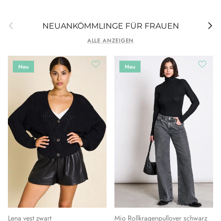
Vorherige
Weit
NEUANKÖMMLINGE FÜR FRAUEN
ALLE ANZEIGEN
Neu
Neu
Lena vest zwart
Mio Rollkragenpullover schwarz