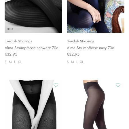
Swedish Stockings
Swedish Stockings
Alma Strumpfhose schwarz 70d
Alma Strumpfhose navy 70d
€32,95
€32,95
S
M
L
XL
S
M
L
XL