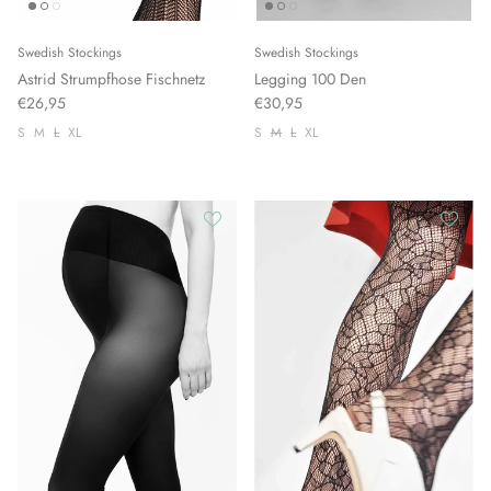
Swedish Stockings
Swedish Stockings
Astrid Strumpfhose Fischnetz
Legging 100 Den
€26,95
€30,95
S
M
L
XL
S
M
L
XL