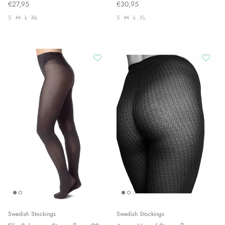
€27,95
€30,95
S
M
L
XL
S
M
L
XL
Swedish Stockings
Swedish Stockings