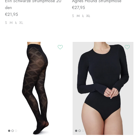
Elin Schwarze Strumpfhose 20
Agnes Hound Strumpfhose
den
€27,95
€21,95
S
M
L
XL
S
M
L
XL