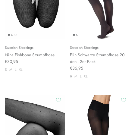
Swedish Stockings
Swedish Stockings
Nina Fishbone Strumpfhose
Elin Schwarze Strumpfhose 20
€30,95
den - 2er Pack
€36,95
S
M
L
XL
S
M
L
XL