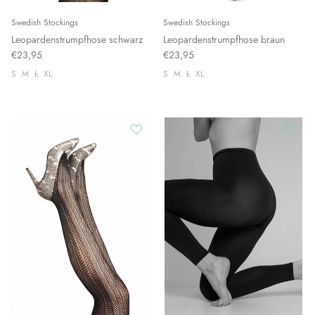
Swedish Stockings
Swedish Stockings
Leopardenstrumpfhose schwarz
Leopardenstrumpfhose braun
€23,95
€23,95
S
M
L
XL
S
M
L
XL