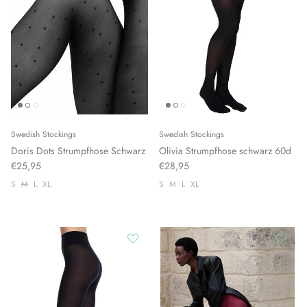
Swedish Stockings
Swedish Stockings
Doris Dots Strumpfhose Schwarz
Olivia Strumpfhose schwarz 60d
€25,95
€28,95
S
M
L
XL
S
M
L
XL