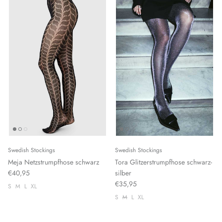
Swedish Stockings
Swedish Stockings
Meja Netzstrumpfhose schwarz
Tora Glitzerstrumpfhose schwarz-
€40,95
silber
€35,95
S
M
L
XL
S
M
L
XL