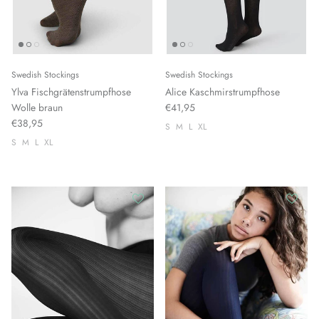
Swedish Stockings
Swedish Stockings
Ylva Fischgrätenstrumpfhose
Alice Kaschmirstrumpfhose
Wolle braun
€41,95
€38,95
S
M
L
XL
S
M
L
XL