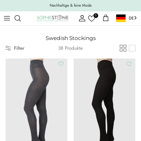
Weiter zum Inhalt
Nachhaltige & faire Mode
0
DE
Konto
Einkaufswagen
Swedish Stockings
Filter
38 Produkte