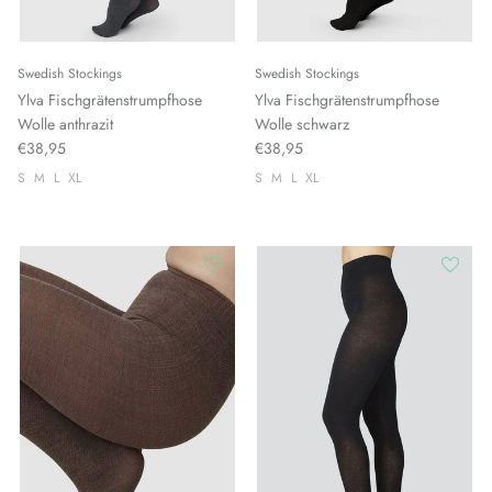
Swedish Stockings
Swedish Stockings
Ylva Fischgrätenstrumpfhose
Ylva Fischgrätenstrumpfhose
Wolle anthrazit
Wolle schwarz
€38,95
€38,95
S
M
L
XL
S
M
L
XL