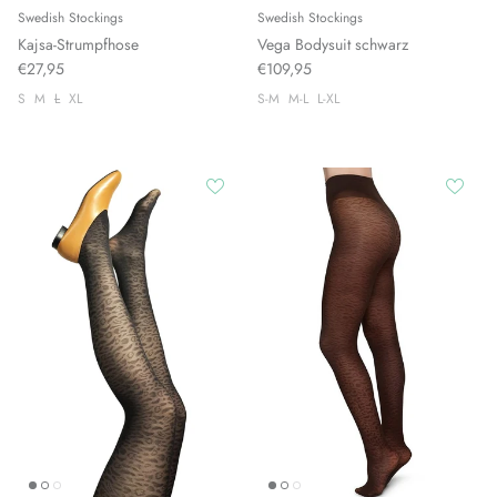
Swedish Stockings
Swedish Stockings
Kajsa-Strumpfhose
Vega Bodysuit schwarz
€27,95
€109,95
S
M
L
XL
S-M
M-L
L-XL