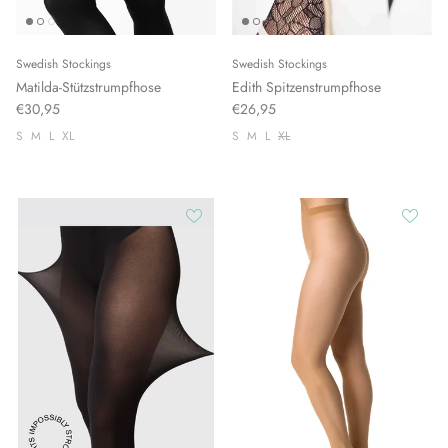
Swedish Stockings
Swedish Stockings
Matilda-Stützstrumpfhose
Edith Spitzenstrumpfhose
€30,95
€26,95
S
M
L
XL
S
M
L
XL