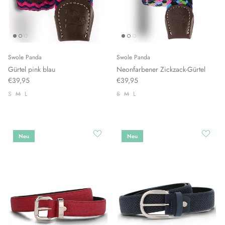
Swole Panda
Swole Panda
Gürtel pink blau
Neonfarbener Zickzack-Gürtel
€39,95
€39,95
S
M
L
S
M
L
Neu
Neu