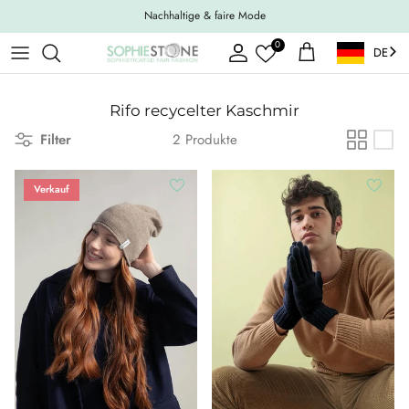
Weiter zum Inhalt
Nachhaltige & faire Mode
0
DE
Konto
Einkaufswagen
Rifo recycelter Kaschmir
Filter
2 Produkte
Verkauf