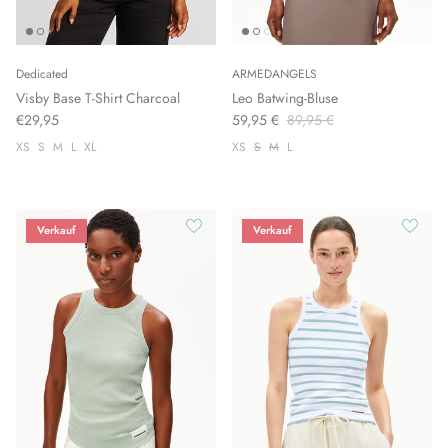
Dedicated
ARMEDANGELS
Visby Base T-Shirt Charcoal
Leo Batwing-Bluse
€29,95
59,95 €
89,95 €
XS
S
M
L
XL
XS
S
M
L
Verkauf
Verkauf