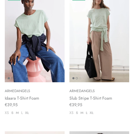
ARMEDANGELS
ARMEDANGELS
Idaara T-Shirt Foam
Slub Stripe T-Shirt Foam
€39,95
€39,95
XS
S
M
L
XL
XS
S
M
L
XL