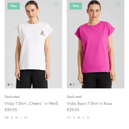
Neu
Neu
Dedicated
Dedicated
Visby T-Shirt „Cheers“ in Weiß
Visby Basic-T-Shirt in Rosa
€39,95
€29,95
XS
S
M
L
XL
XS
S
M
L
XL