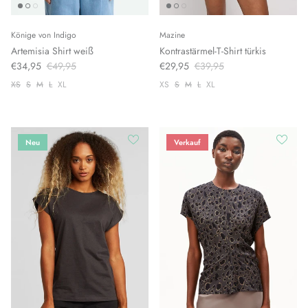
Könige von Indigo
Mazine
Artemisia Shirt weiß
Kontrastärmel-T-Shirt türkis
€34,95
€49,95
€29,95
€39,95
XS
S
M
L
XL
XS
S
M
L
XL
Neu
Verkauf