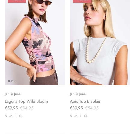
Jan 'n June
Jan 'n June
Laguna Top Wild Bloom
Apis Top Eisblau
€59,95
€84,95
€39,95
€54,95
S
M
L
XL
S
M
L
XL