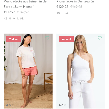
Wanda-Jacke aus Leinen in der
Riona Jacke in Dunkelgrün
Farbe „Burnt Henna“
€129,95
€169,95
€119,95
€149,95
XS
S
M
L
XS
S
M
L
XL
Verkauf
Verkauf