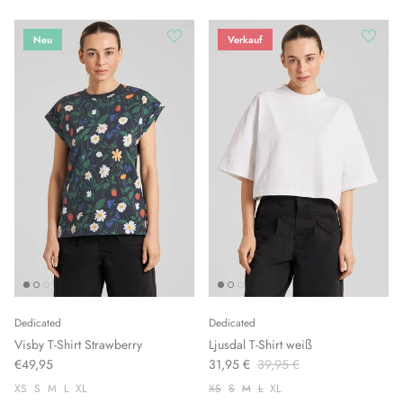
Neu
Verkauf
Dedicated
Dedicated
Visby T-Shirt Strawberry
Ljusdal T-Shirt weiß
€49,95
31,95 €
39,95 €
XS
S
M
L
XL
XS
S
M
L
XL