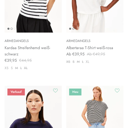
ARMEDANGELS
ARMEDANGELS
Kardaa Streifenhemd weiß-
Albertaraa T-Shirt weiß-rosa
schwarz
Ab €39,95
Ab €49,95
€39,95
€44,95
XS
S
M
L
XL
XS
S
M
L
XL
Verkauf
Neu