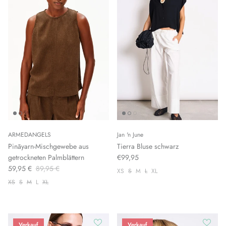
ARMEDANGELS
Jan 'n June
Pinãyarn-Mischgewebe aus
Tierra Bluse schwarz
getrockneten Palmblättern
€99,95
59,95 €
89,95 €
XS
S
M
L
XL
XS
S
M
L
XL
Verkauf
Verkauf