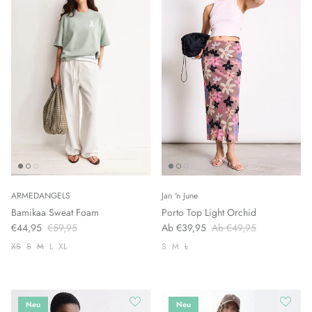
ARMEDANGELS
Jan 'n June
Bamikaa Sweat Foam
Porto Top Light Orchid
€44,95
€59,95
Ab €39,95
Ab €49,95
XS
S
M
L
XL
S
M
L
Neu
Neu