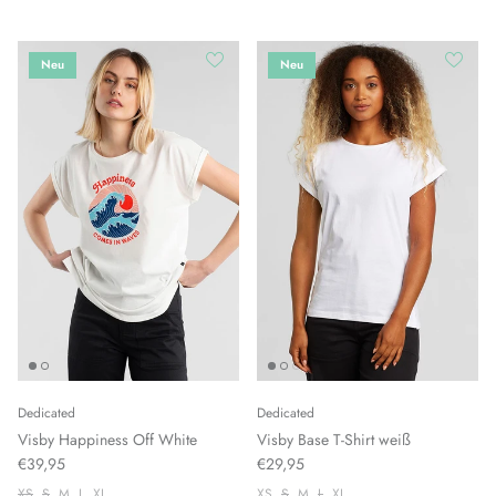
Neu
Neu
Dedicated
Dedicated
Visby Happiness Off White
Visby Base T-Shirt weiß
€39,95
€29,95
XS
S
M
L
XL
XS
S
M
L
XL