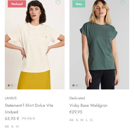
Verkauf
Neu
LANIUS
Dedicated
Statement-T-Shirt Dolce Vita
Visby Base Waldgrün
Undyed
€29,95
63,95 €
79,95 €
XS
S
M
L
XL
XS
S
M