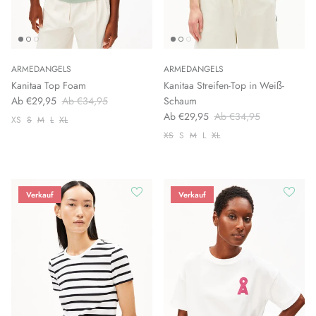
ARMEDANGELS
ARMEDANGELS
Kanitaa Top Foam
Kanitaa Streifen-Top in Weiß-
Ab €29,95
Ab €34,95
Schaum
Ab €29,95
Ab €34,95
XS
S
M
L
XL
XS
S
M
L
XL
Verkauf
Verkauf