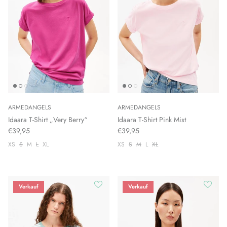
ARMEDANGELS
ARMEDANGELS
Idaara T-Shirt „Very Berry“
Idaara T-Shirt Pink Mist
€39,95
€39,95
XS
S
M
L
XL
XS
S
M
L
XL
Verkauf
Verkauf