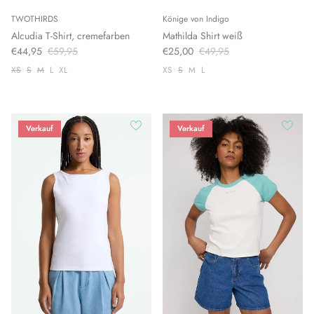
TWOTHIRDS
Könige von Indigo
Alcudia T-Shirt, cremefarben
Mathilda Shirt weiß
€44,95
€59,95
€25,00
€49,95
XS
S
M
L
XL
XS
S
M
L
Verkauf
Verkauf