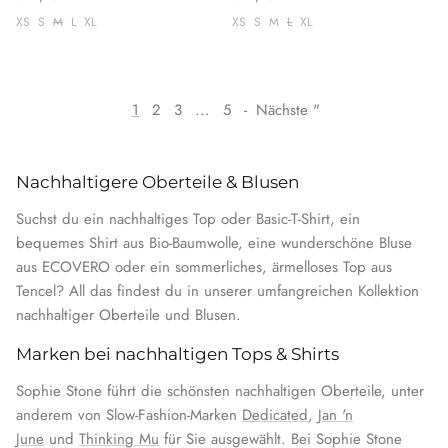
XS
S
M
L
XL
XS
S
M
L
XL
1
2
3
...
5
-
Nächste "
Nachhaltigere Oberteile & Blusen
Suchst du ein nachhaltiges Top oder Basic-T-Shirt, ein
bequemes Shirt aus Bio-Baumwolle, eine wunderschöne Bluse
aus ECOVERO oder ein sommerliches, ärmelloses Top aus
Tencel? All das findest du in unserer umfangreichen Kollektion
nachhaltiger Oberteile und Blusen.
Marken bei nachhaltigen Tops & Shirts
Sophie Stone führt die schönsten nachhaltigen Oberteile, unter
anderem von Slow-Fashion-Marken
Dedicated
,
Jan 'n
June
und
Thinking Mu
für Sie ausgewählt. Bei Sophie Stone