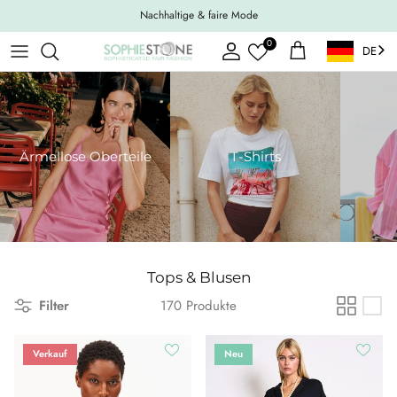
Weiter zum Inhalt
Nachhaltige & faire Mode
0
DE
Konto
Einkaufswagen
Ärmellose Oberteile
T-Shirts
Tops & Blusen
Filter
170 Produkte
Verkauf
Neu