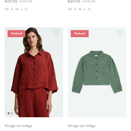
€69,95
€94,95
€69,95
€94,95
XS
S
M
L
XL
XS
S
M
L
XL
Verkauf
Verkauf
Könige von Indigo
Könige von Indigo