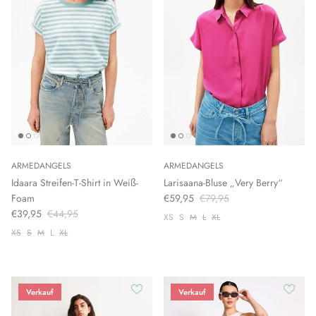
ARMEDANGELS
ARMEDANGELS
Idaara Streifen-T-Shirt in Weiß-
Larisaana-Bluse „Very Berry“
Foam
€59,95
€79,95
€39,95
€44,95
XS
S
M
L
XL
XS
S
M
L
XL
Verkauf
Verkauf