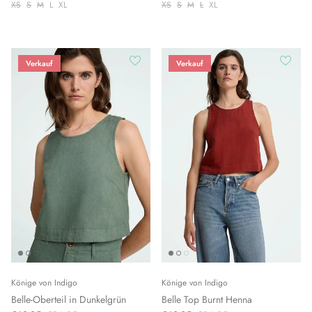
XS
S
M
L
XL
XS
S
M
L
XL
Verkauf
Verkauf
Könige von Indigo
Könige von Indigo
Belle-Oberteil in Dunkelgrün
Belle Top Burnt Henna