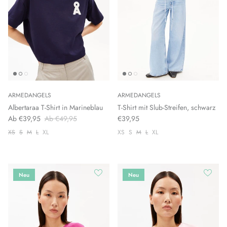
ARMEDANGELS
ARMEDANGELS
Albertaraa T-Shirt in Marineblau
T-Shirt mit Slub-Streifen, schwarz
Ab €39,95
Ab €49,95
€39,95
XS
S
M
L
XL
XS
S
M
L
XL
Neu
Neu