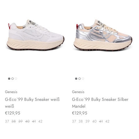
Genesis
Genesis
G-Eco`99 Bulky Sneaker weiß
G-Eco`99 Bulky Sneaker Silber
weiß
Mandel
€129,95
€129,95
37
38
39
40
41
42
37
38
39
40
41
42