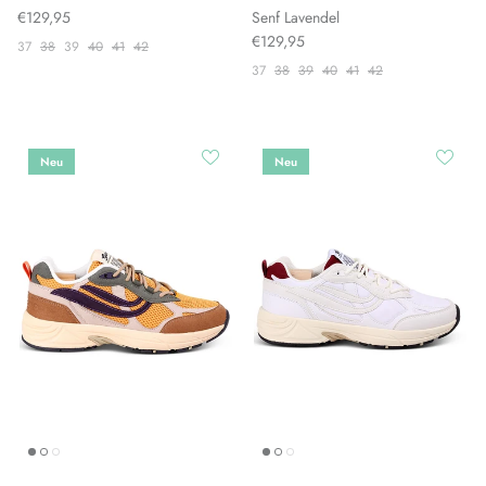
€129,95
Senf Lavendel
€129,95
37
38
39
40
41
42
37
38
39
40
41
42
Neu
Neu