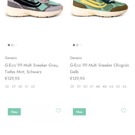
Genesis
Genesis
G-Eco`99 Multi Sneaker Grau,
G-Eco`99 Multi Sneaker Olivgrün
Tiefes Mint, Schwarz
Gelb
€129,95
€129,95
38
39
40
41
42
38
39
40
41
42
43
44
45
46
Neu
Neu