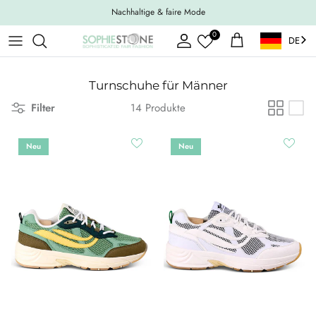
Weiter zum Inhalt
Nachhaltige & faire Mode
0
DE
Konto
Einkaufswagen
Turnschuhe für Männer
Filter
14 Produkte
Neu
Neu