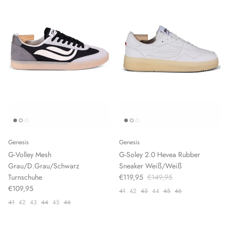
Genesis
Genesis
G-Volley Mesh
G-Soley 2.0 Hevea Rubber
Grau/D.Grau/Schwarz
Sneaker Weiß/Weiß
Turnschuhe
€119,95
€149,95
€109,95
41
42
43
44
45
46
41
42
43
44
45
46