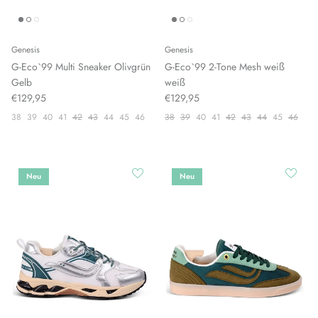
Genesis
Genesis
G-Eco`99 Multi Sneaker Olivgrün
G-Eco`99 2-Tone Mesh weiß
Gelb
weiß
€129,95
€129,95
38
39
40
41
42
43
44
45
46
38
39
40
41
42
43
44
45
46
Neu
Neu