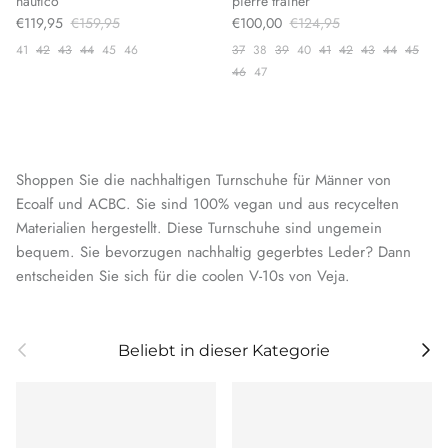
nautico
pierre trainer
€119,95
€159,95
€100,00
€124,95
41
42
43
44
45
46
37
38
39
40
41
42
43
44
45
46
47
Shoppen Sie die nachhaltigen Turnschuhe für Männer von
Ecoalf und ACBC. Sie sind 100% vegan und aus recycelten
Materialien hergestellt. Diese Turnschuhe sind ungemein
bequem. Sie bevorzugen nachhaltig gegerbtes Leder? Dann
entscheiden Sie sich für die coolen V-10s von Veja.
Vorherige
Weit
Beliebt in dieser Kategorie