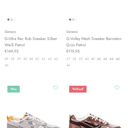
Genesis
Genesis
G-Ultra Rec Rub Sneaker Silber
G-Volley Mesh Sneaker Bernstein
Weiß Petrol
Grün Petrol
€149,95
€119,95
37
38
39
40
41
42
43
44
45
37
38
39
40
41
42
43
44
45
46
46
Neu
Verkauf