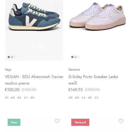
Veja
Genesis
VEGAN - SDU Alveomesh Trainer
G-Soley Porto Sneaker Leder
nautico pierre
weiß
€100,00
€129,95
€149,95
€189,95
41
42
43
44
45
42
43
44
45
46
Neu
Verkauf