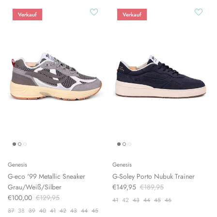
Verkauf
Verkauf
Genesis
Genesis
G-eco '99 Metallic Sneaker
G-Soley Porto Nubuk Trainer
Grau/Weiß/Silber
€149,95
€189,95
€100,00
€129,95
41
42
43
44
45
46
37
38
39
40
41
42
43
44
45