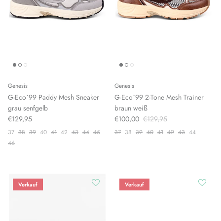
Genesis
Genesis
G-Eco`99 Paddy Mesh Sneaker
G-Eco`99 2-Tone Mesh Trainer
grau senfgelb
braun weiß
€129,95
€100,00
€129,95
37
38
39
40
41
42
43
44
45
37
38
39
40
41
42
43
44
46
Verkauf
Verkauf