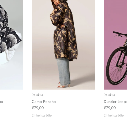
Rainkiss
Rainkiss
ho
Camo Poncho
Dunkler Leop
€79,00
€79,00
Einheitsgröße
Einheitsgröße