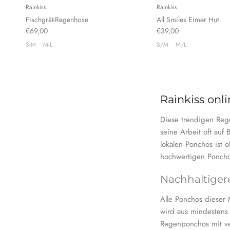
Rainkiss
Rainkiss
Fischgrät-Regenhose
All Smiles Eimer Hut
€69,00
€39,00
S-M
M-L
S/M
M/L
Rainkiss onl
Diese trendigen Reg
seine Arbeit oft auf B
lokalen Ponchos ist o
hochwertigen Ponch
Nachhaltiger
Alle Ponchos dieser 
wird aus mindestens 
Regenponchos mit ve