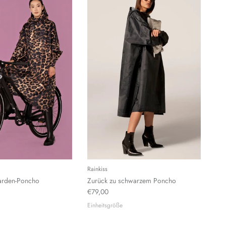
Rainkiss
arden-Poncho
Zurück zu schwarzem Poncho
€79,00
Einheitsgröße