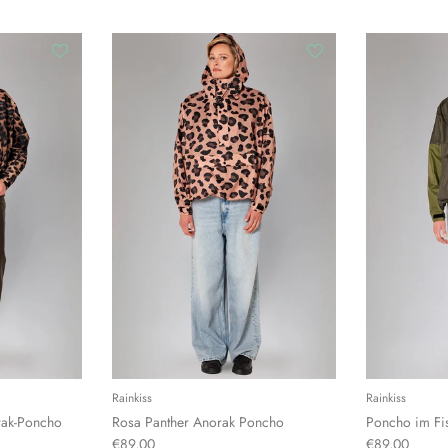
Rainkiss
Rainkiss
rak-Poncho
Rosa Panther Anorak Poncho
Poncho im Fi
€89,00
€89,00