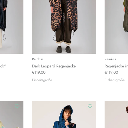
Rainkiss
Rainkiss
ack“
Dark Leopard Regenjacke
Regenjacke i
€119,00
€119,00
Einheitsgröße
Einheitsgröße