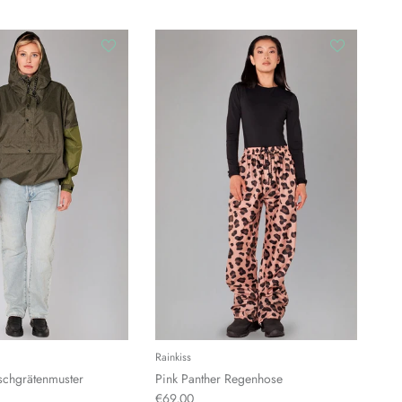
Rainkiss
schgrätenmuster
Pink Panther Regenhose
€69,00