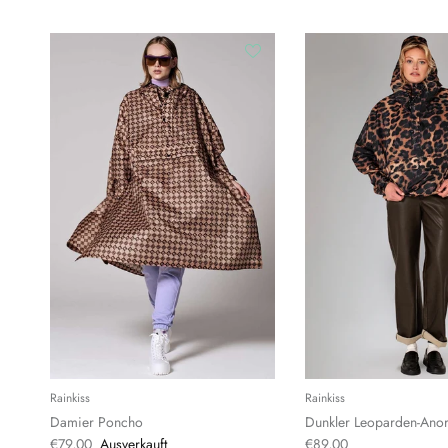
Rainkiss
Rainkiss
Damier Poncho
Dunkler Leoparden-Ano
€79,00
Ausverkauft
€89,00