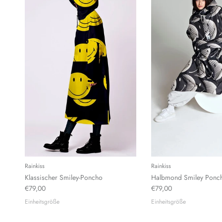
Rainkiss
Rainkiss
Klassischer Smiley-Poncho
Halbmond Smiley Ponc
€79,00
€79,00
Einheitsgröße
Einheitsgröße