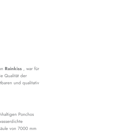
von
Rainkiss
, war für
ie Qualität der
tbaren und qualitativ
chhaltigen Ponchos
wasserdichte
rsäule von 7000 mm