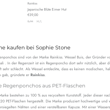
Rainkiss
Japanische Blüte Eimer Hut
€39,00
S/M
M/L
ine kaufen bei Sophie Stone
enponchos sind von der Marke Rainkiss
.
Wessel Buis, der Gründer 
ali
. In der Regenzeit ist ein Regenponcho dort sehr nützlich, aber d
ft sehr schlecht. Als Wessel entdeckte, dass es keinen modischen, hal
o gab, gründete er
Rainkiss
.
e Regenponchos aus PET-Flaschen
Marke bestehen zu 100 % aus recyceltem Kunststoff. Jeder dieser na
20 PET-Flaschen hergestellt.
Die Marke produziert hochwertige und 
rsiegelten Nähten und einer verstellbaren Kapuze. Mit einer Wasse