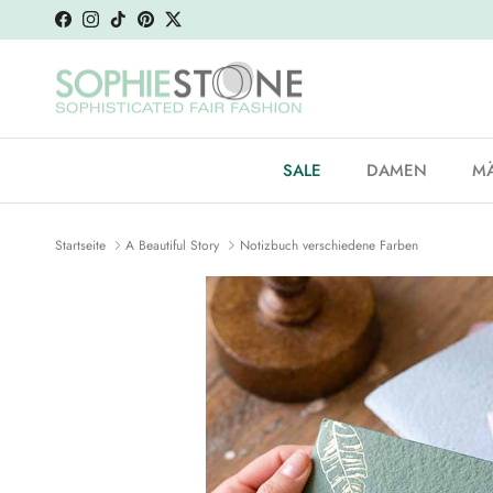
Weiter zum Inhalt
Facebook
Instagram
TikTok
Pinterest
Twitter
SALE
DAMEN
M
Startseite
A Beautiful Story
Notizbuch verschiedene Farben