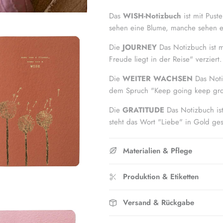
Das
WISH-Notizbuch
ist mit Pus
sehen eine Blume, manche sehen e
Die
JOURNEY
Das Notizbuch ist m
Freude liegt in der Reise" verziert.
Die
WEITER WACHSEN
Das Notiz
dem Spruch "Keep going keep grow
Die
GRATITUDE
Das Notizbuch is
steht das Wort "Liebe" in Gold ge
Materialien & Pflege
Produktion & Etiketten
Versand & Rückgabe