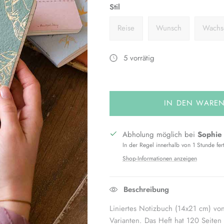
Stil
Reise
Wunsch
Wachse
5 vorrätig
IN DEN WARE
Abholung möglich bei
Sophie
In der Regel innerhalb von 1 Stunde fer
Shop-Informationen anzeigen
Beschreibung
Liniertes Notizbuch (14x21 cm) von
Varianten. Das Heft hat 120 Seite