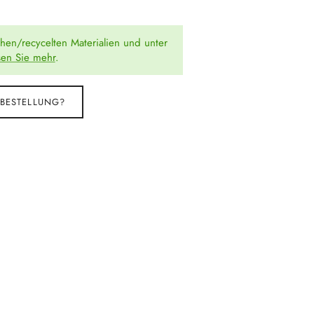
chen/recycelten Materialien und unter
sen Sie mehr
.
 BESTELLUNG?