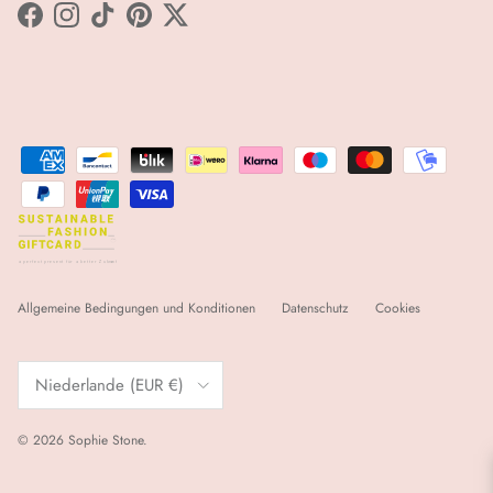
Facebook
Instagram
TikTok
Pinterest
Twitter
sfgc
a
 p
e
r
f
e
ct p
r
e
s
e
nt für
a
 b
e
tt
e
r Zukunft
r
e
Allgemeine Bedingungen und Konditionen
Datenschutz
Cookies
Land/Region
Niederlande (EUR €)
© 2026
Sophie Stone
.