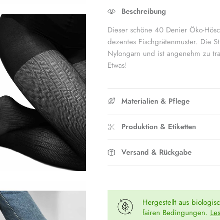
Bewertung von 5 bedeutet Passt gr
Beschreibung
Die Bewertung dieses Produkts für "
Dieser schöne 40 Denier Öko-Hösc
dezentes Fischgrätenmuster. Die S
Nylongarn und ist angenehm zu tra
Etwas!
Materialien & Pflege
Produktion & Etiketten
Versand & Rückgabe
Hergestellt aus biologis
fairen Bedingungen.
Le