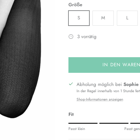
Größe
S
M
L
3 vorrätig
IN DEN WARE
Abholung möglich bei
Sophie
In der Regel innerhalb von 1 Stunde fer
Shop-Informationen anzeigen
Fit
Eine Bewertung von 1 bedeutet Pass
Passt klein
Passt gen
Mittlere Bewertung bedeutet: Passt