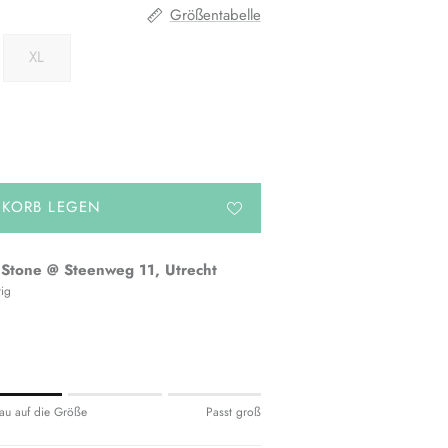
Größentabelle
XL
NKORB LEGEN
 Stone @ Steenweg 11, Utrecht
tig
t klein.
au auf die Größe
Passt groß
 genau.