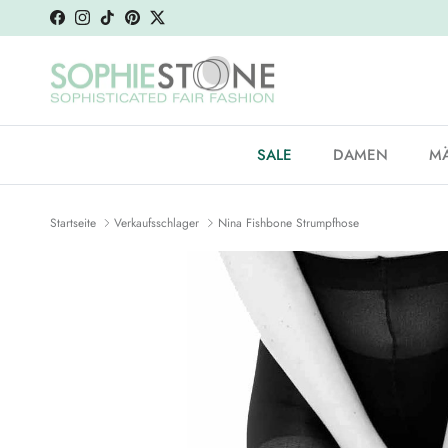
Weiter zum Inhalt
Facebook
Instagram
TikTok
Pinterest
Twitter
SALE
DAMEN
M
Startseite
Verkaufsschlager
Nina Fishbone Strumpfhose