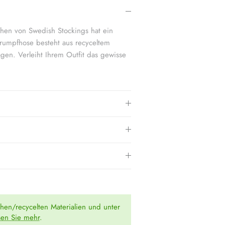
oß.
" ist 3.
hen von Swedish Stockings hat ein
trumpfhose besteht aus recyceltem
gen. Verleiht Ihrem Outfit das gewisse
chen/recycelten Materialien und unter
sen Sie mehr
.