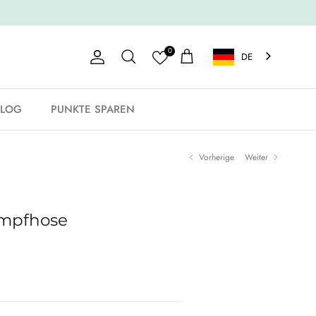
0
DE
Konto
Einkaufswagen
Suche
BLOG
PUNKTE SPAREN
Vorherige
Weiter
umpfhose