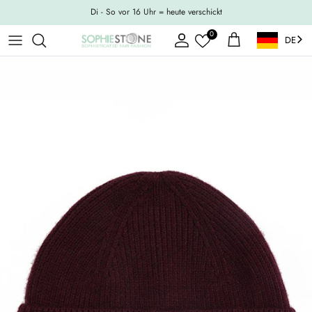
Weiter zum Inhalt
Di - So vor 16 Uhr = heute verschickt
0
DE
Konto
Einkaufswagen